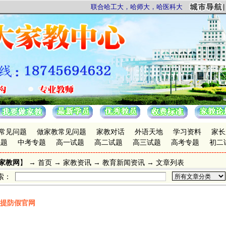
联合哈工大，哈师大，哈医科大，东林，东农等哈尔滨
常见问题
做家教常见问题
家教对话
外语天地
学习资料
家长
试题
中考专题
高一试题
高二试题
高三试题
高考专题
初二
家教网
】 →
首页
→
家教资讯
→ 教育新闻资讯 → 文章列表
索：
提防假官网