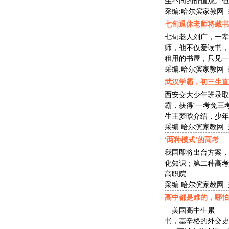
生不同的价值观。但事实
采编:哈尔滨家教网 来源
七旬退休老师将藏书
七旬老人刘广，一
师，他不仅爱读书，
租用的书屋，只见一个
采编:哈尔滨家教网 来源
武汉学霸，初三生直
西安交大少年班录取
霸，获得“一考免三
生王梦晗介绍，少年班的
采编:哈尔滨家教网 来源
‘两种模式’的高考
我国即将出台方案，
化知识；第二种高
高职院...
采编:哈尔滨家教网 来源
高中都是难的，哪怕
美国高中生累 读
书，基辛格的外交史