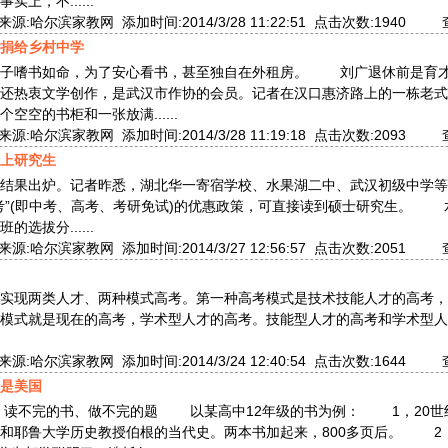
上，不......
:哈尔滨家教网 添加时间:2014/3/28 11:22:51 点击次数:1940
捐给乡村中学
辈子嗜书如命，为了安心看书，甚至独自在外租房。 刘广退休前是育
还热衷文学创作，是武汉市作协的会员。记者在汉口惠济路上的一栋老式
空空的书柜和一张放满......
:哈尔滨家教网 添加时间:2014/3/28 11:19:18 点击次数:2093
上研究生
结果出炉。记者昨悉，湖北华一寄宿学校、水果湖二中、武汉初级中学等
考”(即中考、高考、考研免试)的优惠政策，可直接读到硕士研究生。 水
选拔分......
:哈尔滨家教网 添加时间:2014/3/27 12:56:57 点击次数:2051
实现两类人才、两种模式高考。第一种高考模式是技术技能人才的高考，
考模式就是现在的高考，学术型人才的高考。技能型人才的高考和学术
:哈尔滨家教网 添加时间:2014/3/24 12:40:54 点击次数:1644
是美国
不完的书、做不完的题 以某高中12年级的书为例： 1，20世
和耶鲁大学历史教授伯根的当代史。两本书加起来，800多页后。 2