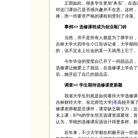
正因如此，很多学生更加“务实”，在选
对这门课自己是否感兴趣并不在意。这样，
捧，而一些要求严格的课程则受到了冷落。
事例>> 选修课程成为创业敲门砖
当然，并不是所有人都是为了挣学分，也
吉林大学大四学生小江告诉记者，大学期间
的，说不定走上社会的某一天就用上它了。
今年毕业的莹莹自己开了一间甜品店，说
选修课让她爱上了甜品，在选修课上学会了
后，她开起了自己的甜品店。
调查>> 学生期待选修课更新颖
我省大学生到底是如何看待大学选修课的
吉林财经大学、东北师范大学
]
等高校开展了
修课老师都是念课件，课堂缺乏吸引力；近
末上课；87%的学生坦言选课资源紧张，
认为，学校的选修课应该设计得更多样、新
近年来，不少大学都在积极开设一些读独