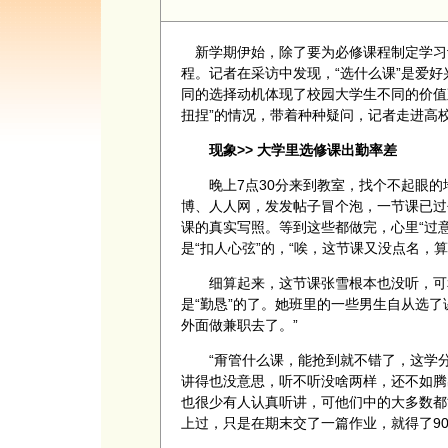
新学期伊始，除了要为必修课程制定学习
程。记者在采访中发现，“选什么课”是爱
同的选择动机体现了校园大学生不同的价值
扭捏”的情况，带着种种疑问，记者走进高校
现象>> 大学里选修课出勤率差
晚上7点30分来到教室，找个不起眼的
博、人人网，发发帖子冒个泡，一节课已过
课的真实写照。等到这些都做完，心里“过意
是“扣人心弦”的，“唉，这节课又没点名，算
细算起来，这节课张雪根本也没听，可和
是“勤恳”的了。她班里的一些男生自从选
外面做兼职去了。”
“甭管什么课，能抢到就不错了，这学分算
讲得也没意思，听不听没啥两样，还不如腾
也很少有人认真听讲，可他们中的大多数都
上过，只是在期末交了一篇作业，就得了9