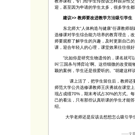
教养课程，专门给学生传授该怎样跟异性交
迎，甚至因为申请的学生太多，很多学生都
建议>> 教师要改进教学方法吸引学生
东北师大“人体构造与健康”任课教师胡
选修课对学生综合能力培养的教育理念，改
师要观察了解学生的兴趣，及时更新自己的
课，迎合年轻人的心理，课堂效果往往很好
“比如你是研究生物遗传的，课名就可以叫
叫‘三国杀与博弈论’啊。这些细微的改变
颖的案例，学生还是很爱听的。”胡建这样
课上活了，把学生留住后，教师还要建
师范大学公共选修课教师王庆勇就在课堂上
现占成绩70%，期末考试占30%的方式。
己的看法，只有那些认真听课的学生才能答
绍。
大学老师还是应该去想想怎么吸引学生
----