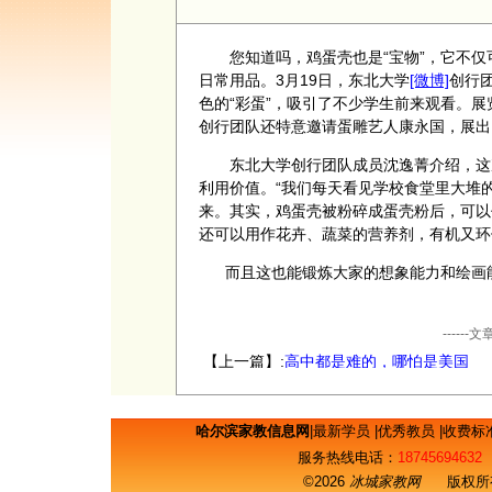
您知道吗，鸡蛋壳也是“宝物”，它不仅
日常用品。3月19日，东北大学
[微博]
创行
色的“彩蛋”，吸引了不少学生前来观看。展
创行团队还特意邀请蛋雕艺人康永国，展出
东北大学创行团队成员沈逸菁介绍，这次
利用价值。“我们每天看见学校食堂里大堆
来。其实，鸡蛋壳被粉碎成蛋壳粉后，可以
还可以用作花卉、蔬菜的营养剂，有机又环
而且这也能锻炼大家的想象能力和绘画
----
【上一篇】:
高中都是难的，哪怕是美国
哈尔滨家教信息网
|
最新学员
|
优秀教员
|
收费标
服务热线电话：
18745694632
©2026
冰城家教网
版权所有