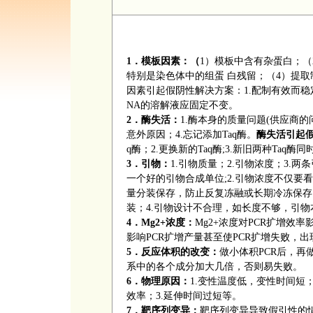
1
．模板因素：（
1
）模板中含有杂蛋白；（
特别是染色体中的组蛋 白残留；（
4
）提取
因素引起假阴性解决方案：
1.
配制有效而稳
NA
的溶解液应固定不变。
2
．酶失活：
1.
酶本身的质量问题
(
供应商的
意外原因；
4.
忘记添加
Taq
酶。
酶失活引起
q
酶；
2.
更换新的
Taq
酶
;3.
新旧两种
Taq
酶同
3
．引物：
1.
引物质量；
2.
引物浓度；
3.
两条
一个好的引物合成单位
;2.
引物浓度不仅要看
量分装保存，防止反复冻融或长期冷冻保存
装；
4.
引物设计不合理，如长度不够，引物
4
．
Mg2+
浓度：
Mg2+
浓度对
PCR
扩增效率
影响
PCR
扩增产量甚至使
PCR
扩增失败，出
5
．反应体积的改变：
做小体积
PCR
后，再
系中的各个成分加大几倍，否则易失败。
6
．物理原因：
1.
变性温度低，变性时间短
效率；
3.
延伸时间过短等。
7
．靶序列变异：
靶序列变异导致假引性的