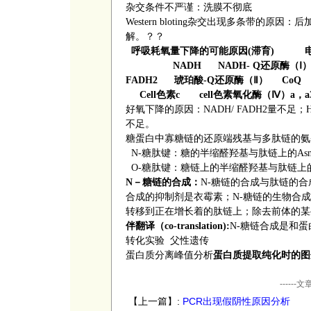
杂交条件不严谨：洗膜不彻底
Western bloting
杂交出现多条带的原因：后
解。？？
呼吸耗氧量下降的可能原因
(
滞育
)
NADH NADH- Q
还原酶（
Ⅰ
FADH2
琥珀酸
-Q
还原酶（
Ⅱ
）
CoQ 
Cell
色素
c cell
色素氧化酶（
Ⅳ
）
a
，
好氧下降的原因：
NADH/ FADH2
量不足；
不足
糖蛋白中寡糖链的还原端残基与多肽链的氨
N-
糖肽键：糖的半缩醛羟基与肽链上的
As
O-
糖肽键：糖链上的半缩醛羟基与肽链上
N
－糖链的合成：
N-
糖链的合成与肽链的合
合成的抑制剂是衣霉素；
N-
糖链的生物合成
转移到正在增长着的肽链上；除去前体的某
伴翻译（
co-translation):
N-
糖链合成是和蛋
转化实验 父性遗传
蛋白质分离峰值分析
蛋白质提取纯化时的图
----
【上一篇】:
PCR出现假阴性原因分析