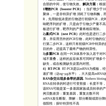
合部的中间，使引物失效。
解决方案：
根据
1
增效
PCR
（
booster PCR
）：
当扩增少于
10
聚体，一是非特异扩增
.
消耗了引物和酶，
R
，先用较低浓度的引物进行初级
PCR
，此
响靶序列的扩增，只是由于引物少产量不高
板进行扩增，靶序列的产量将相应增加。
2)
巢式
PCR
（
nest PCR
）
此时也是进行二步
系，并应用另外的
PCR
引物，此时引物的位
行第二步
PCR
，这样只有初级
PCR
中特异的
目的外，还提高了最终产物的特异性。
3)
多重
PCR
在同一
PCR
体系中加入若干对
P
域不重叠，这样的反应体系可同时扩增多个
缺失，或在检测缺失设置内对照。
4
）
RT-PCR
RT-PCR
是以
mRNA
为模板，经
速扩增（达
ng~μg
水平），大大提高
mRNA
RAN
杂交出现多条带的原因
.
Nothern blotin
RNA
在转录的时进行可变剪接：长度不等，
该
RNA
可能是某一多基因家族成员转录的产
拷贝数差异：重复基因，重复次数不同
mRNA
发生断裂、降解：部分断裂或部分降
假阳性：探针特异性不高