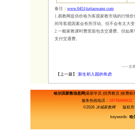
备注：
www.0451jiajiaowang.com
1.
易教网提供价格为客观家教市场的行情价
间等客观因素会有所浮动。但不会有太大变
2.
一般家教课时费里面包含交通费。但如果
支付交通费。
----
【上一篇】:
新生初入园的焦虑
哈尔滨家教信息网
|
最新学员
|
优秀教员
|
收费标
服务热线电话：
18745694632
©2026
冰城家教网
版权所有
keywords:
哈