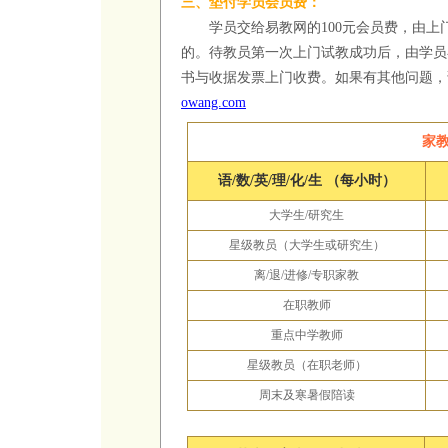
三、垫付学员会员费：
学员交给易教网的
100
元会员费，由上
的。待教员第一次上门试教成功后，由学员
书与收据发票上门收费。如果有其他问题，
owang.com
家
语
/
数
/
英
/
理
/
化
/
生 （每小时）
大学生
/
研究生
星级教员（大学生或研究生）
离
/
退
/
进修
/
专职家教
在职教师
重点中学教师
星级教员（在职老师）
周末及寒暑假陪读