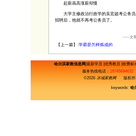
起薪虽高涨薪却慢
大学主修政治行政学的吴宏超考公务员应
招聘后，他就不再考公务员了。
----
【上一篇】:
学霸是怎样炼成的
哈尔滨家教信息网
|
最新学员
|
优秀教员
|
收费标
服务热线电话：
18745694632
©2026
冰城家教网
版权所有
keywords:
哈