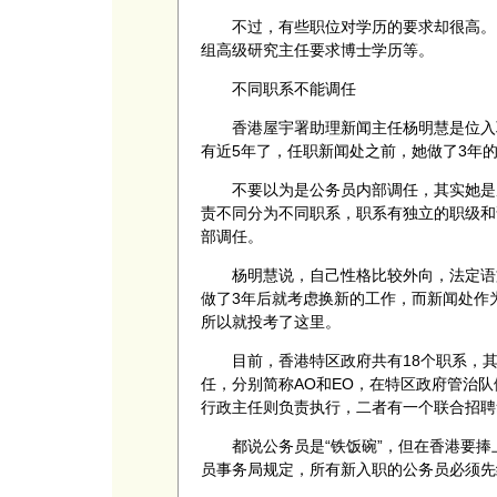
不过，有些职位对学历的要求却很高。比
组高级研究主任要求博士学历等。
不同职系不能调任
香港屋宇署助理新闻主任杨明慧是位入职
有近5年了，任职新闻处之前，她做了3年
不要以为是公务员内部调任，其实她是从
责不同分为不同职系，职系有独立的职级和
部调任。
杨明慧说，自己性格比较外向，法定语文
做了3年后就考虑换新的工作，而新闻处作
所以就投考了这里。
目前，香港特区政府共有18个职系，其
任，分别简称AO和EO，在特区政府管治
行政主任则负责执行，二者有一个联合招聘
都说公务员是“铁饭碗”，但在香港要捧上
员事务局规定，所有新入职的公务员必须先