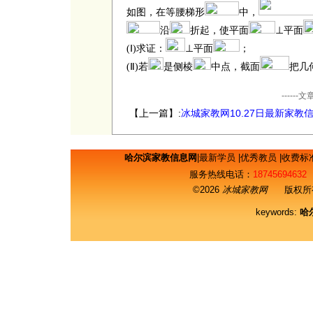
如图，在等腰梯形
中，
沿
折起，使平面
⊥
平面
(Ⅰ)
求证：
⊥
平面
；
(Ⅱ)
若
是侧棱
中点
，截面
把几
----
【上一篇】:
冰城家教网10.27日最新家教
哈尔滨家教信息网
|
最新学员
|
优秀教员
|
收费标
服务热线电话：
18745694632
©2026
冰城家教网
版权所有
keywords:
哈