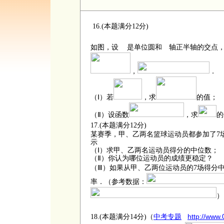
16.(本题满分12分)
如图，设
是单位圆和
轴正半轴的交点
，
．
（Ⅰ）若
，求
的值；
（Ⅱ）设函数
，求
的
17.
(本题满分12分)
某赛季，甲、乙两名篮球运动员都参加了
7
示
（Ⅰ）求甲、乙两名运动员得分的中位数；
（Ⅱ）你认为哪位运动员的成绩更稳定？
（Ⅲ）如果从甲、乙两位运动员的
7
场得分
率．（参考数据：
）
http://www
18.
(本题满分14分)（
中考专题