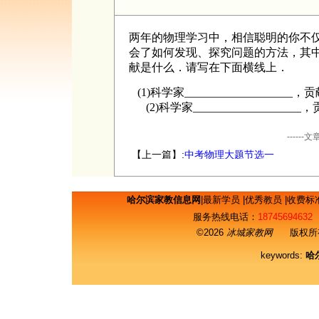
两年的物理学习中，相信聪明的你不
会了如何发现、探究问题的方法，其
献是什么．请写在下面横线上．
(1)
科学家
___________________
，贡
(2)
科学家
___________________
，
----
【上一篇】:
中考物理大题节选一
哈尔滨家教信息网
|
最新学员
|
优秀教员
|
收费标
服务热线电话：
18745694632
©2026
冰城家教网
版权所有
keywords:
哈