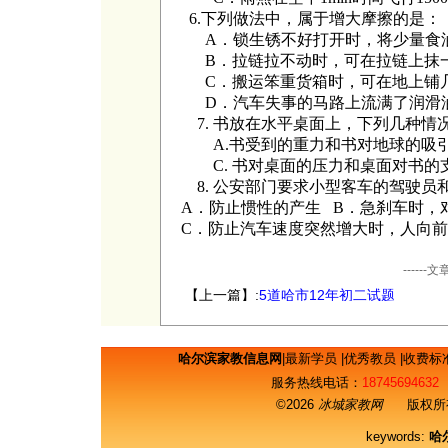
6.下列做法中，属于增大摩擦的是：
A．锁生锈不好打开时，将少量食
B．拉链拉不动时，可在拉链上抹
C．搬运笨重货箱时，可在地上铺
D．汽车失事的马路上流满了润滑
7.
书放在水平桌面上，下列
几种情
A
.
书受到的重力和书对地球的吸
C
.
书对桌面的压力和桌面对书的
8.
公安部门要求小型客车的驾驶员和
A．防止惯性的产生 B．急刹车时，
C．防止汽车速度突然增大时，人向前
----
【上一篇】:
5道哈市12年初二试题
哈尔滨家教信息网
|
最新学员
|
优秀教员
|
收费标
服务热线电话：
18745694632
©2026
冰城家教网
版权所有
keywords:
哈