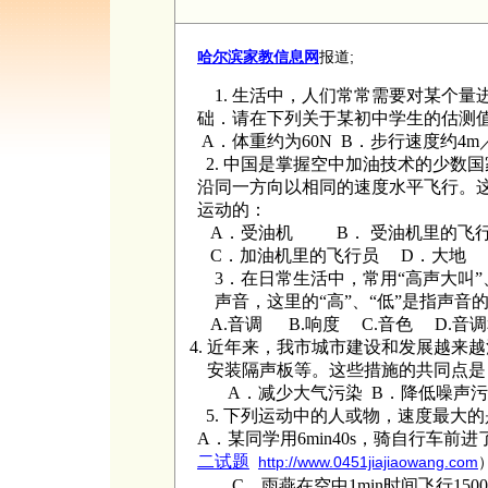
哈尔滨家教信息网
报道;
1.
生活中，人们常常需要对某个量
础．请在下列关于某初中学生的估测
A
．体重约为
60N B
．步行速度约
4m
2. 中国是掌握空中加油技术的少数
沿同一方向以相同的速度水平飞行。
运动的：
A．受油机 B． 受油机里的飞
C．加油机里的飞行员 D．大地
3．在日常生活中，常用“高声大叫”
声音，这里的“高”、“低”是指声音的
A.音调 B.响度 C.音色 D.音
4.
近年来，我市城市建设和发展越来越
安装隔声板等。这些措施的共同点
A
．减少大气污染
B
．降低噪声
5.
下列运动中的人或物，速度最大的
A
．某同学用
6min40s
，骑自行车前进
二试题
http://www.0451jiajiaowang.com
C
．雨燕在空中
1min
时间飞行
150