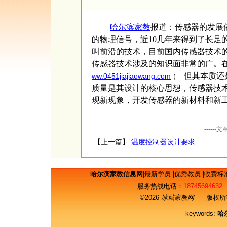
哈尔滨家教
报道：
传感器的发展
的物理信号，近10几年来得到了长足
叫前沿的技术，目前国内传感器技术
传感器技术涉及的知识面非常的广。
但其本质还
ww.0451jiajiaowang.com
）
质量是其设计的核心思想，传感器技
现新现象，开发传感器的新材料和新工
----
【上一篇】:
温度控制器设计要求
哈尔滨家教信息网
|
最新学员
|
优秀教员
|
收费标
服务热线电话：
18745694632
©2026
冰城家教网
版权所有
keywords:
哈