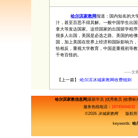
哈尔滨家教网
报道：国内知名的大
汁，甚至百思不得其解。一般中国学生出国
拿大等发达国家。这些国家的出国留学程序
很多人出国，美国是必选之路。美国的哈佛
国，加上美国在世界上经济和国际影响力，
恰相反，重视大学教育，中国是重视初等教
千奇百怪的。
----
【上一篇】:
哈尔滨冰城家教网收费细则
哈尔滨家教信息网
|
最新学员
|
优秀教员
|
收费标
服务热线电话：
18745694632
©2026
冰城家教网
版权所有
keywords:
哈